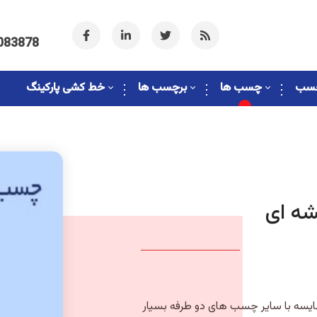
083878
چسب
چسب ها
برچسب ها
خط کشی پارکینگ
ه ای
یسه با سایر چسب های دو طرفه بسیار