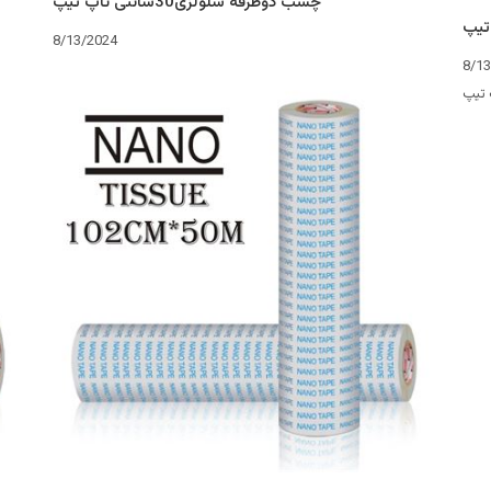
چسب دوطرفه سلولزی30سانتی تاپ تیپ
تیپ
8/13/2024
8/1
تیپ