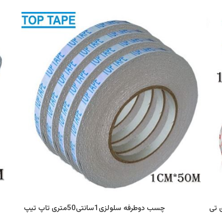
 تی
چسب دوطرفه سلولزی1سانتی50متری تاپ تیپ