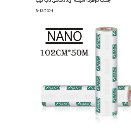
چسب دوطرفه شیشه ای30سانتی تاپ تیپ
8/13/2024